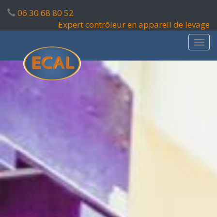
06 30 68 80 52‬
Expert contrôleur en appareil de levage
Aller
Aller
Affi
au
au
la
contenu
contenu
Navi
principal
secondaire