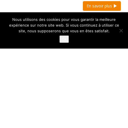
En savoir plus
Nous utilisons des cookies pour vous garantir la meilleure
expérience sur notre site web. Si vous continuez à utiliser ce
site, nous supposerons que vous en êtes satisfait.
Ok
Contrôle Chariots élévateurs VGP
Les chariots, gerbeurs et autres transpalettes sont
essentiels pour votre…